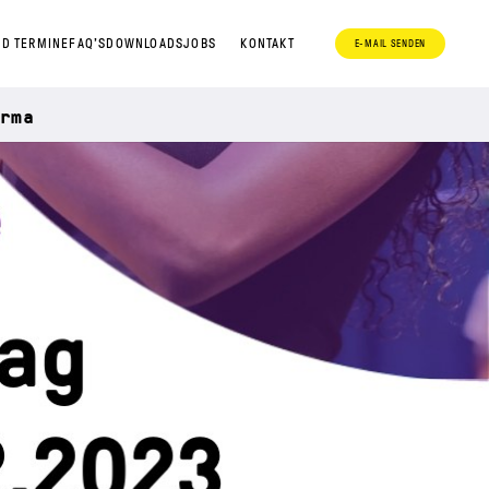
D TERMINE
FAQ’S
DOWNLOADS
JOBS
KONTAKT
E-MAIL SENDEN
rma