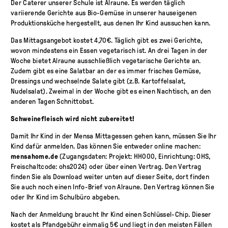
Der Caterer unserer Schule ist Alraune. Es werden täglich
variierende Gerichte aus Bio-Gemüse in unserer hauseigenen
Produktionsküche hergestellt, aus denen Ihr Kind aussuchen kann.
Das Mittagsangebot kostet 4,70€. Täglich gibt es zwei Gerichte,
wovon mindestens ein Essen vegetarisch ist. An drei Tagen in der
Woche bietet Alraune ausschließlich vegetarische Gerichte an.
Zudem gibt es eine Salatbar an der es immer frisches Gemüse,
Dressings und wechselnde Salate gibt (z.B. Kartoffelsalat,
Nudelsalat). Zweimal in der Woche gibt es einen Nachtisch, an den
anderen Tagen Schnittobst.
Schweinefleisch wird nicht zubereitet!
Damit Ihr Kind in der Mensa Mittagessen gehen kann, müssen Sie Ihr
Kind dafür anmelden. Das können Sie entweder online machen:
mensahome.de
(Zugangsdaten: Projekt: HH000, Einrichtung: OHS,
Freischaltcode: ohs2024) oder über einen Vertrag. Den Vertrag
finden Sie als Download weiter unten auf dieser Seite, dort finden
Sie auch noch einen Info-Brief von Alraune. Den Vertrag können Sie
oder Ihr Kind im Schulbüro abgeben.
Nach der Anmeldung braucht Ihr Kind einen Schlüssel-Chip. Dieser
kostet als Pfandgebühr einmalig 5€ und liegt in den meisten Fällen