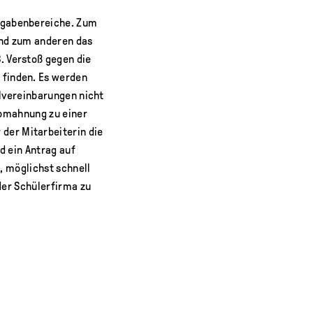
ufgabenbereiche. Zum
und zum anderen das
. Verstoß gegen die
 finden. Es werden
lvereinbarungen nicht
Abmahnung zu einer
der Mitarbeiterin die
d ein Antrag auf
, möglichst schnell
der Schülerfirma zu