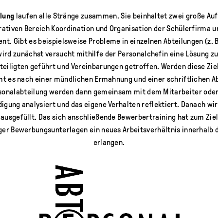
lung
laufen alle Stränge zusammen. Sie beinhaltet zwei große A
rativen Bereich Koordination und Organisation der Schülerfirma 
. Gibt es beispielsweise Probleme in einzelnen Abteilungen (z. B
wird zunächst versucht mithilfe der Personalchefin eine Lösung zu
teiligten geführt und Vereinbarungen getroffen. Werden diese Zie
t es nach einer mündlichen Ermahnung und einer schriftlichen 
rsonalabteilung werden dann gemeinsam mit dem Mitarbeiter oder 
igung analysiert und das eigene Verhalten reflektiert. Danach wir
I ausgefüllt. Das sich anschließende Bewerbertraining hat zum Ziel
iger Bewerbungsunterlagen ein neues Arbeitsverhältnis innerhalb 
erlangen.