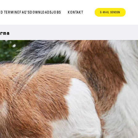
D TERMINE
FAQ’S
DOWNLOADS
JOBS
KONTAKT
E-MAIL SENDEN
rma