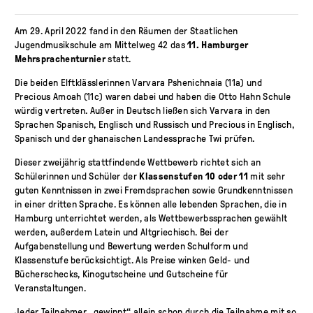
Am 29. April 2022 fand in den Räumen der Staatlichen
Jugendmusikschule am Mittelweg 42 das
11.
Hamburger
Mehrsprachenturnier
statt.
Die beiden Elftklässlerinnen Varvara Pshenichnaia (11a) und
Precious Amoah (11c) waren dabei und haben die Otto Hahn Schule
würdig vertreten. Außer in Deutsch ließen sich Varvara in den
Sprachen Spanisch, Englisch und Russisch und Precious in Englisch,
Spanisch und der ghanaischen Landessprache Twi prüfen.
Dieser zweijährig stattfindende Wettbewerb richtet sich an
Schülerinnen und Schüler der
Klassenstufen 10 oder 11
mit sehr
guten Kenntnissen in zwei Fremdsprachen sowie Grundkenntnissen
in einer dritten Sprache. Es können alle lebenden Sprachen, die in
Hamburg unterrichtet werden, als Wettbewerbssprachen gewählt
werden, außerdem Latein und Altgriechisch. Bei der
Aufgabenstellung und Bewertung werden Schulform und
Klassenstufe berücksichtigt. Als Preise winken Geld- und
Bücherschecks, Kinogutscheine und Gutscheine für
Veranstaltungen.
Jeder Teilnehmer „gewinnt“ allein schon durch die Teilnahme mit so