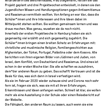
Mitarbeiterin des Bleicherhauses, Frau Stegemann, hatten sie das
Projekt geplant und drei Projektwochen entwickelt, in denen sie den
Jugendlichen Wissen und Handlungsoptionen gegen Antisemitismus
und Rassismus vermitteln wollten. Von Anfang an war klar, dass die
Schüler*innen und ihre Interessen und ihre Ideen dabei im
Mittelpunkt stehen sollten. Sie wollten gemeinsam lernen und was
draus machen. Was genau, wussten sie da noch nicht.
Innerhalb der ersten Projektwoche in Hamburg haben sie sich
gegenseitig viel erzählt und sich gegenseitig zugehört. Die
Schüler*innen bringen einen breiten Schatz an Erfahrungen mit:
christliche und muslimische Religion, Familiengeschichten aus
Afghanistan, der Türkei, Portugal, Palästina oder dem Kosovo. Alle
berichten von ihren eigenen Bilder von Jüdinnen und Juden, von
Israel, dem Konflikt, von Deutschland und Rassismus. Und eines ist
schon in der ersten Woche klar: Sie alle schaffen es zuzuhören,
dem*der anderen Raum zu geben. Das schafft Vertrauen und ist die
Basis für das, was sich dann in Israel verfestigen wird.
Als sie im Februar 2020 wieder zuhause sind und Corona noch sehr
fern ist, fragen sie sich, was sie mit all ihren Erfahrungen,
Erkenntnissen und Ideen anfangen wollen. Schnell ist klar, sie wollen
mehr als eine Ausstellung in der Schule oder einen Reisebericht auf
der Website.
Die Fähigkeit, den anderen Raum zu lassen, auch wenn sie eine