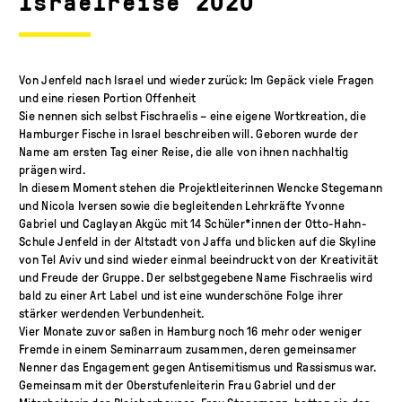
Israelreise 2020
Von Jenfeld nach Israel und wieder zurück: Im Gepäck viele Fragen
und eine riesen Portion Offenheit
Sie nennen sich selbst Fischraelis – eine eigene Wortkreation, die
Hamburger Fische in Israel beschreiben will. Geboren wurde der
Name am ersten Tag einer Reise, die alle von ihnen nachhaltig
prägen wird.
In diesem Moment stehen die Projektleiterinnen Wencke Stegemann
und Nicola Iversen sowie die begleitenden Lehrkräfte Yvonne
Gabriel und Caglayan Akgüc mit 14 Schüler*innen der Otto-Hahn-
Schule Jenfeld in der Altstadt von Jaffa und blicken auf die Skyline
von Tel Aviv und sind wieder einmal beeindruckt von der Kreativität
und Freude der Gruppe. Der selbstgegebene Name Fischraelis wird
bald zu einer Art Label und ist eine wunderschöne Folge ihrer
stärker werdenden Verbundenheit.
Vier Monate zuvor saßen in Hamburg noch 16 mehr oder weniger
Fremde in einem Seminarraum zusammen, deren gemeinsamer
Nenner das Engagement gegen Antisemitismus und Rassismus war.
Gemeinsam mit der Oberstufenleiterin Frau Gabriel und der