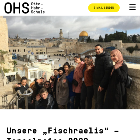
E-MAIL SENDEN
Unsere „Fischraelis“ –